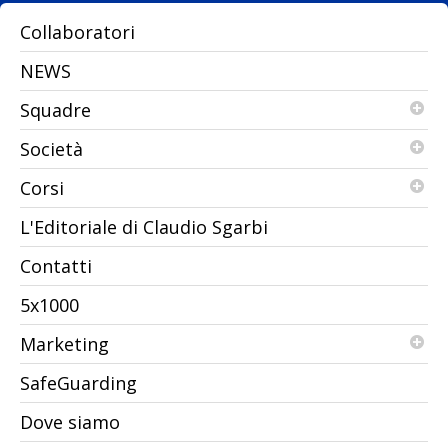
Collaboratori
Vincere fa bene all’autostima e al morale e così
dopo la prima vittoria in Campionato contro il San
NEWS
Vito ,Pantarei Modena sfiora la seconda vittoria
consecutiva con un pareggio pesante che vale una
Squadre
vittoria......
Società
Corsi
L'Editoriale di Claudio Sgarbi
Contatti
5x1000
Marketing
SafeGuarding
Dove siamo