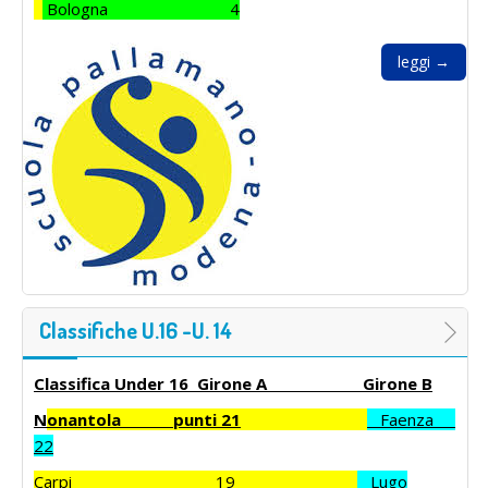
Bologna 4
leggi →
Classifiche U.16 -U. 14
Classifica Under 16 Girone A Girone B
N
onantola punti 21
Faenza
22
Carpi 19
Lugo