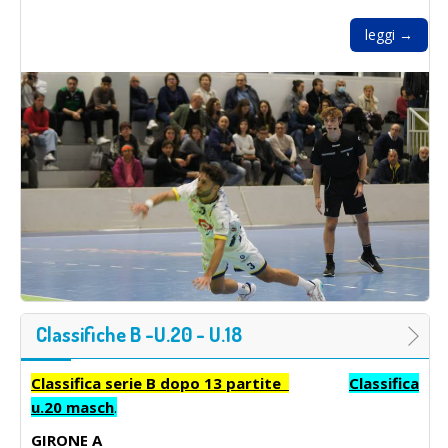
leggi →
Classifiche B -U.20 - U.18
Classifica serie B dopo 13 partite
Classifica
u.20 masch
.
GIRONE A