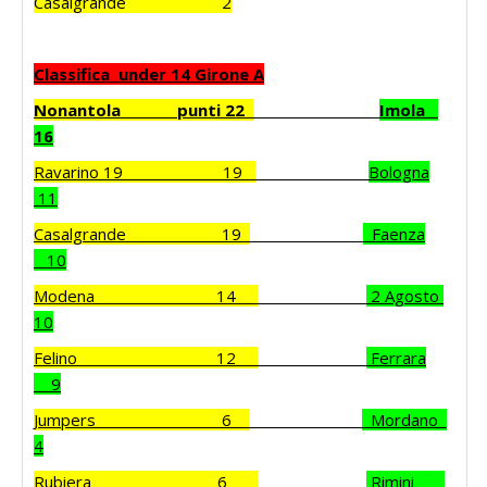
Casalgrande 2
Classifica under 14 Girone A
Nonantola punti 22
Imola
16
Ravarino 19 19
Bologna
11
Casalgrande 19
Faenza
10
Modena 14
2 Agosto
10
Felino 12
Ferrara
9
Jumpers 6
Mordano
4
Rubiera 6
Rimini