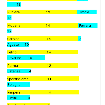
18
Rubiera 19
Imola
18
Modena 14
Ferrara
12
Carpine 14
2
Agosto 10
Felino 14
Ravarino 10
Parma 12
Estense 4
Sportinsieme 11
Bologna 1
Jumpers 4
Rimini 0