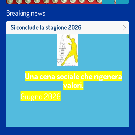
Breaking news
SerieA Silver- Modena-Vigasio
PANTAREI MODENA – Vigasio 29/29 (p.t.16/18)
SPELTA LUCA 0 ,STALLO SIMONE 2 , SORTINO
GABRIELE 10 , BORTOLOTTI LUCA 0 , 5 PICCIN
LORENZO 0, GOLLINI GABRIELE 6 , PRANDI MATTEO
0, BONI ENRICO 2 SEGAPELI FILIPPO 2, CONVENTI
SIMONE 0 , TURRINI ALESSIO ROMANO 1 ,
RAGAZZONI STEFANO 3, DALOLIO ENRICO 1,
BERNARDI LORENZO 0, VACCARI PAOLO 2 , ZOBOLI
DAVIDE 0. Allenatore SGARBI FRANCESCO