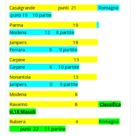
Casalgrande punti 21
Romagna
punti 19 10 partie
Parma 19
Modena 12 8 partite
Jumpers 18
Ferrara 9 9 partite
Carpine 13
Carpine 6 10 partite
Nonantola 13
Jumpers 0 9 partite
Modena 8
Ravarino 8
Classifica
U.18 Masch
.
Rubiera 4
Romagna
punti 22 11 partite