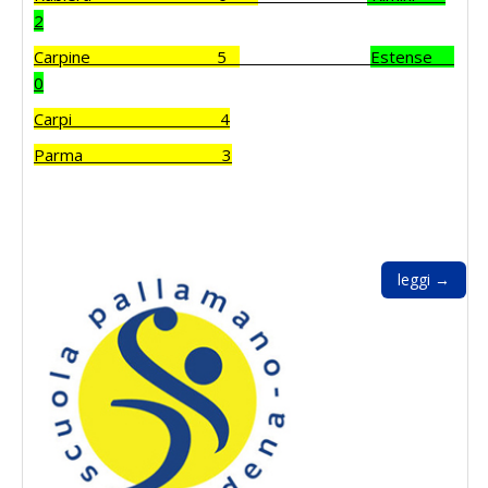
2
Carpine 5
Estense
0
Carpi 4
Parma 3
leggi →